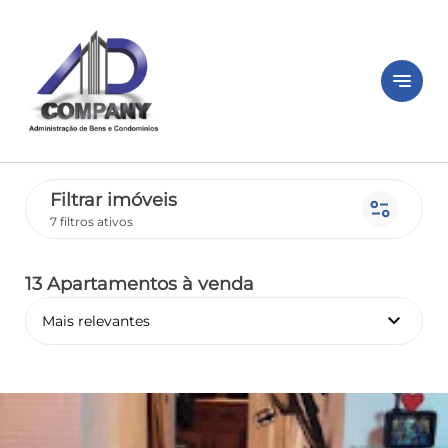
notes
Filtrar imóveis
page_info
7 filtros ativos
13 Apartamentos
à venda
keyboard_arrow_down
Mais relevantes