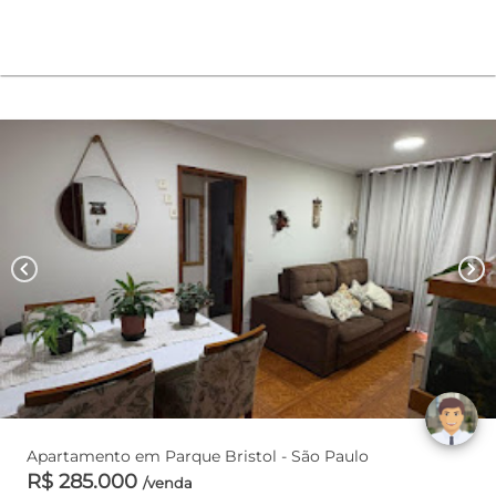
chevron_left
chevron_right
Apartamento em Parque Bristol - São Paulo
R$ 285.000
/venda