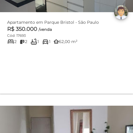
Apartamento em Parque Bristol - São Paulo
R$ 350.000
/venda
Cód: 17693
bed
bathtub
directions_car
other_houses
2
2
1
1
62,00 m²