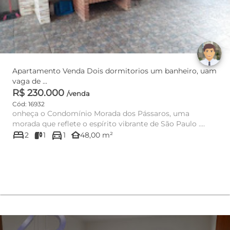
Apartamento Venda Dois dormitorios um banheiro, uam
vaga de ...
R$ 230.000
/venda
Cód: 16932
onheça o Condomínio Morada dos Pássaros, uma
morada que reflete o espírito vibrante de São Paulo .
bed
directions_car
Localizado na R...
other_houses
2
1
1
48,00 m²