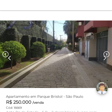
chevron_left
chevron_right
Apartamento em Parque Bristol - São Paulo
R$ 250.000
/venda
Cód: 16669