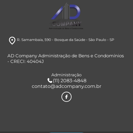
room
R. Samambaia, 590
- Bosque da Saúde
- São Paulo
- SP
AD Company Administração de Bens e Condomínios
- CRECI: 40404J
Administração
(11) 2083-4848
contato@adcompany.com.br