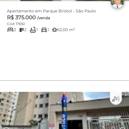
Apartamento em Parque Bristol - São Paulo
R$ 375.000
/venda
Cód: 17692
bed
bathtub
directions_car
other_houses
2
2
1
1
62,00 m²