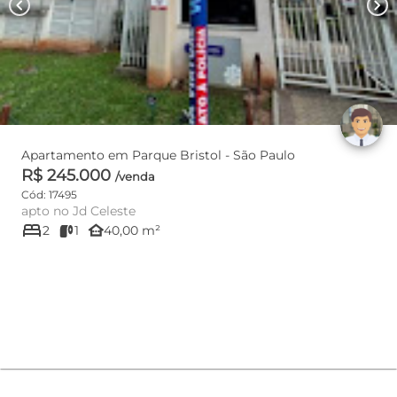
chevron_left
chevron_right
Apartamento em Parque Bristol - São Paulo
R$ 245.000
/venda
Cód: 17495
apto no Jd Celeste
bed
other_houses
2
1
40,00 m²