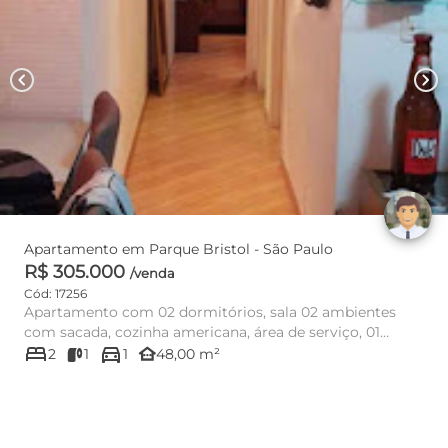
chevron_left
chevron_right
Apartamento em Parque Bristol - São Paulo
R$ 305.000
/venda
Cód: 17256
Apartamento com 02 dormitórios, sala 02 ambientes
com sacada, cozinha americana, área de serviço, 01
bed
directions_car
banheiro, 01 vaga...
other_houses
2
1
1
48,00 m²