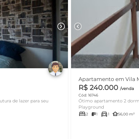
chevron_right
chevron_left
R$ 240.000
/venda
Cód: 16746
ura de lazer para seu
Ótimo apartamento 2 dormitó
Playground
bed
directions_car
other_houses
2
1
1
56,00 m²