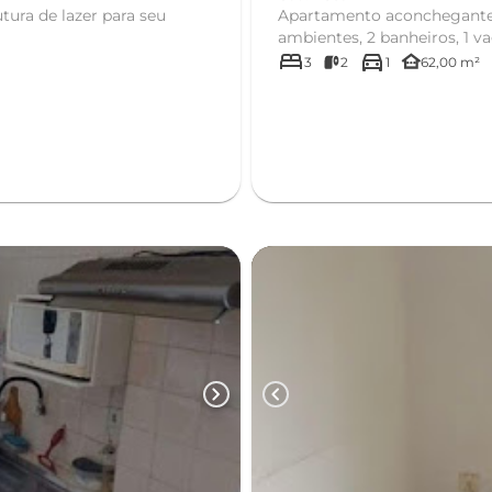
ura de lazer para seu
Apartamento aconchegante e b
ambientes, 2 banheiros, 1 v
bed
directions_car
other_houses
3
2
1
62,00 m²
chevron_right
chevron_left