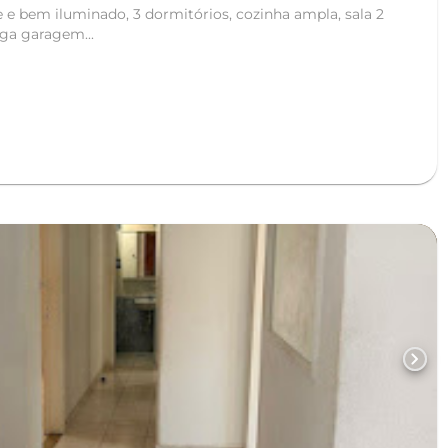
em iluminado, 3 dormitórios, cozinha ampla, sala 2
aga garagem...
chevron_right