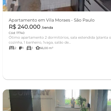
Apartamento em Vila Moraes - São Paulo
R$ 240.000
/venda
Cód: 17740
Ótimo apartamento 2 dormitórios, sala estendida (planta or
cozinha, 1 banheiro, 1vaga, salão de...
bed
directions_car
other_houses
2
1
1
66,00 m²