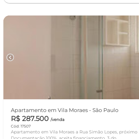
chevron_left
Apartamento em Vila Moraes - São Paulo
R$ 287.500
/venda
Cód: 17507
Apartamento em Vila Moraes a Rua Simão Lopes, próximo ao futuro metro,
Documentação 100%, aceita financiamento. 3 do...