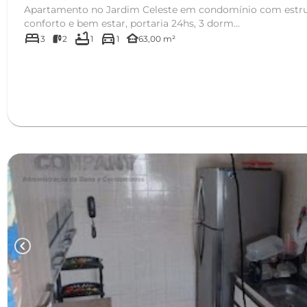
Apartamento no Jardim Celeste em condomínio com estrut
conforto e bem estar, portaria 24hs, 3 dorm...
bed
bathtub
directions_car
other_houses
3
2
1
1
63,00 m²
chevron_left