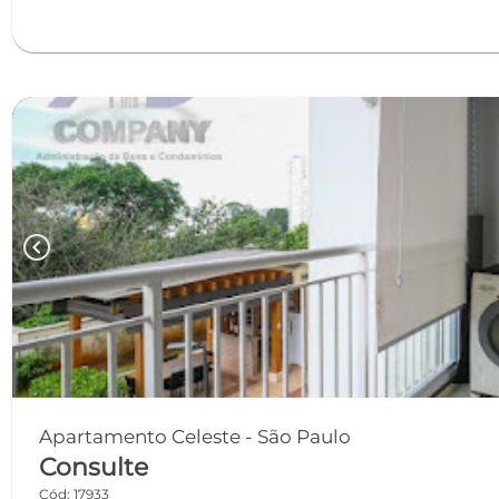
chevron_left
Apartamento Celeste - São Paulo
Consulte
Cód: 17933