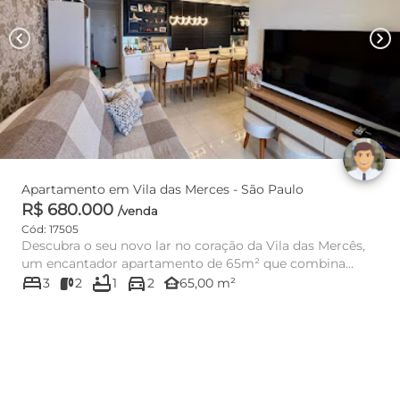
chevron_left
chevron_right
Apartamento em Vila das Merces - São Paulo
R$ 680.000
/venda
Cód: 17505
Descubra o seu novo lar no coração da Vila das Mercês,
um encantador apartamento de 65m² que combina
bed
bathtub
directions_car
conforto e praticid...
other_houses
3
2
1
2
65,00 m²