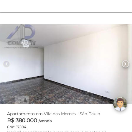
chevron_left
chevron_right
Apartamento em Vila das Merces - São Paulo
R$ 380.000
/venda
Cód: 17504