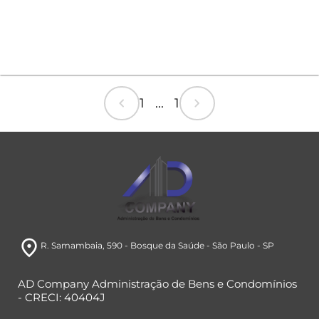
chevron_left
chevron_right
1 ... 1
room
R. Samambaia, 590
- Bosque da Saúde
- São Paulo
- SP
AD Company Administração de Bens e Condomínios
- CRECI: 40404J