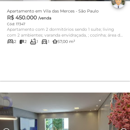
Apartamento em Vila das Merces - São Paulo
R$ 450.000
/venda
Cód: 17347
Apartamento com 2 dormitórios sendo 1 suíte; living
com 2 ambientes; varanda envidraçada, ; cozinha; área de
bed
bathtub
directions_car
serviço; ...
other_houses
2
2
1
1
57,00 m²