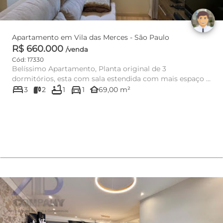
Apartamento em Vila das Merces - São Paulo
R$ 660.000
/venda
Cód: 17330
Belíssimo Apartamento, Planta original de 3
dormitórios, esta com sala estendida com mais espaço e
bed
bathtub
directions_car
conforto, porém p...
other_houses
3
2
1
1
69,00 m²