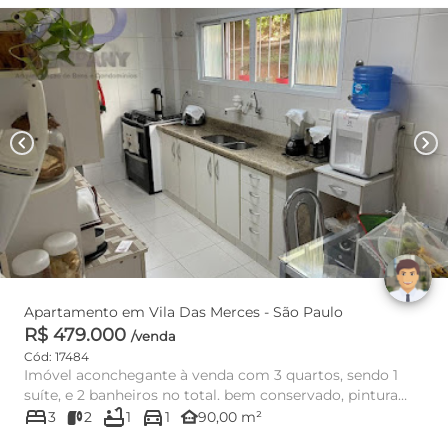
chevron_left
chevron_right
Apartamento em Vila Das Merces - São Paulo
R$ 479.000
/venda
Cód: 17484
Imóvel aconchegante à venda com 3 quartos, sendo 1
suíte, e 2 banheiros no total. bem conservado, pintura
bed
bathtub
directions_car
nova, varand...
other_houses
3
2
1
1
90,00 m²