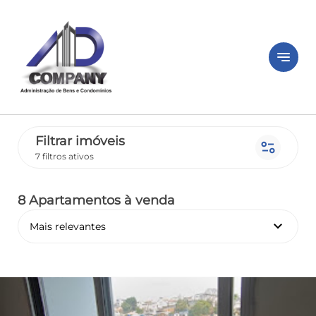
notes
Filtrar imóveis
page_info
7 filtros ativos
8 Apartamentos
à venda
keyboard_arrow_down
Mais relevantes