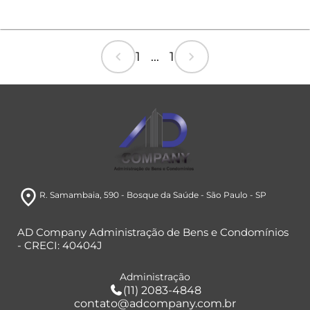
chevron_left
chevron_right
1 ... 1
room
R. Samambaia, 590
- Bosque da Saúde
- São Paulo
- SP
AD Company Administração de Bens e Condomínios
- CRECI: 40404J
Administração
(11) 2083-4848
contato@adcompany.com.br