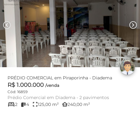
chevron_left
chevron_right
PRÉDIO COMERCIAL em Piraporinha - Diadema
R$ 1.000.000
/venda
Cód: 16859
Prédio Comercial em Diadema - 2 pavimentos
bed
fullscreen
other_houses
2
4
125,00 m²
240,00 m²