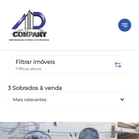
notes
Filtrar imóveis
page_info
7 filtros ativos
3 Sobrados
à venda
keyboard_arrow_down
Mais relevantes