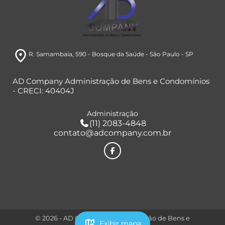
room
R. Samambaia, 590
- Bosque da Saúde
- São Paulo
- SP
AD Company Administração de Bens e Condomínios
- CRECI: 40404J
Administração
(11) 2083-4848
contato@adcompany.com.br
© 2026 - AD Company Administração de Bens e
map_search
Exibir mapa