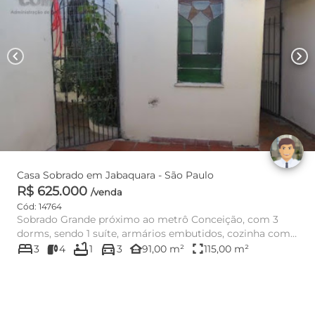
chevron_left
chevron_right
Casa Sobrado em Jabaquara - São Paulo
R$ 625.000
/venda
Cód: 14764
Sobrado Grande próximo ao metrô Conceição, com 3
dorms, sendo 1 suíte, armários embutidos, cozinha com
bed
bathtub
directions_car
armários embutido...
other_houses
fullscreen
3
4
1
3
91,00 m²
115,00 m²