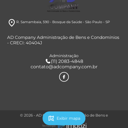
room
R. Samambaia, 590
- Bosque da Saúde
- São Paulo
- SP
AD Company Administração de Bens e Condomínios
- CRECI: 40404J
Administração
(11) 2083-4848
contato@adcompany.com.br
© 2026 - AD Company Administração de Bens e
map_search
Exibir mapa
Condomínios
Tecnologia