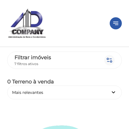
notes
Filtrar imóveis
page_info
7 filtros ativos
0 Terreno
à venda
keyboard_arrow_down
Mais relevantes