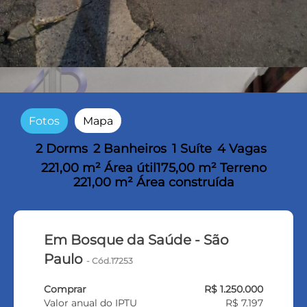
Fotos
Mapa
2 Dorms
2 Banheiros
1 Suíte
4 Vagas
221,00 m² Área útil
175,00 m² Terreno
221,00 m² Área construída
Em Bosque da Saúde - São
Paulo
- Cód.17253
Comprar
R$ 1.250.000
Valor anual do IPTU
R$ 7.197