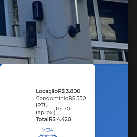
Locação
R$ 3.800
Condomínio
R$ 550
IPTU
R$ 70
(aprox.)
Total
R$ 4.420
VEJA
TODOS