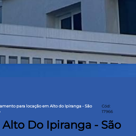
amento para locação em Alto do Ipiranga - São
Cód:
o
17966
lto Do Ipiranga - São