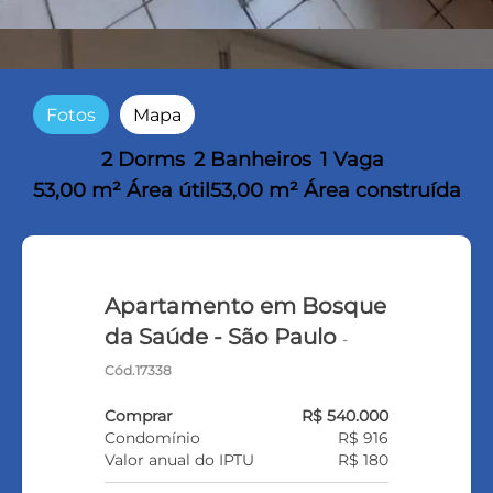
Fotos
Mapa
2 Dorms
2 Banheiros
1 Vaga
53,00 m² Área útil
53,00 m² Área construída
Apartamento em Bosque
da Saúde - São Paulo
-
Cód.17338
Comprar
R$ 540.000
Condomínio
R$ 916
Valor anual do IPTU
R$ 180