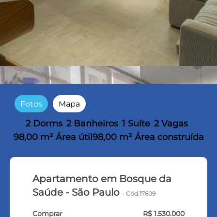
Fotos
Mapa
2 Dorms
2 Banheiros
1 Suíte
2 Vagas
98,00 m² Área útil
98,00 m² Área construída
Apartamento em Bosque da
Saúde - São Paulo
- Cód.17609
Comprar
R$ 1.530.000