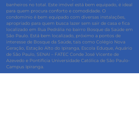
banheiros no total. Este imóvel está bem equipado, é ideal
para quem procura conforto e comodidade. O
condomínio é bem equipado com diversas instalações,
apropriado para quem busca lazer sem sair de casa e fica
localizado em Rua Pedrália no bairro Bosque da Saúde em
São Paulo. Está bem localizado, próximo a pontos de
interesse de Bosque da Saúde, tais como Colégio Nova
keyboard_backspace
Geração, Estação Alto do Ipiranga, Escola Eduque, Aquário
de São Paulo, SENAI – FATEC Conde José Vicente de
Azevedo e Pontifícia Universidade Católica de São Paulo-
Campus Ipiranga.
SIMULE O FINANCIAMENTO
COMPARTILHAR