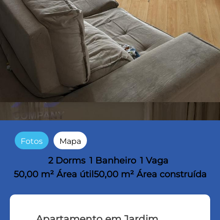
Fotos
Mapa
2 Dorms
1 Banheiro
1 Vaga
50,00 m² Área útil
50,00 m² Área construída
Apartamento em Jardim