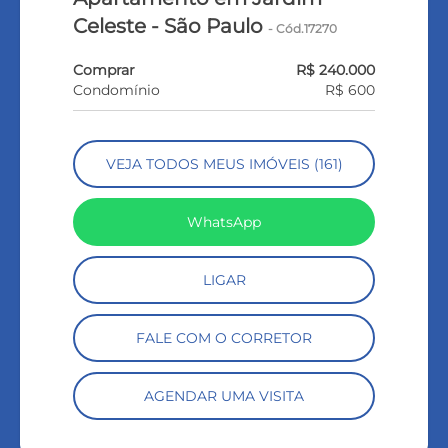
Celeste - São Paulo
- Cód.17270
Comprar
R$ 240.000
Condomínio
R$ 600
VEJA TODOS MEUS IMÓVEIS (161)
WhatsApp
LIGAR
FALE COM O CORRETOR
AGENDAR UMA VISITA