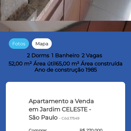
Fotos
Mapa
2 Dorms
1 Banheiro
2 Vagas
52,00 m² Área útil
65,00 m² Área construída
Ano de construção 1985
Apartamento a Venda
em Jardim CELESTE -
São Paulo
- Cód.17549
Comprar
R$ 270.000