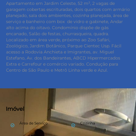
Apartamento em Jardim Celeste, 52 m², 2 vagas de
garagem cobertas escrituradas, dois quartos com armário
planejado, sala dois ambientes, cozinha planejada, área de
serviço e banheiro com box de vidro e gabinete, Andar
alto acima do oitavo. Condomínio dispõe de gás
encanado, Salão de festas, churrasqueira, quadra.
Localizado em área verde, próximo ao Zoo Safári,
Zoológico, Jardim Botânico, Parque Cientec Usp. Fácil
acesso a Rodovia Anchieta e Imigrantes, av. Miguel
Estefano, Av. dos Bandeirantes, ABCD Hipermercados
Extra e Carrefour e comércio variado. Condução para
Centro de São Paulo e Metrô Linha verde e Azul.
Imóvel
Área de Serviço
Cozinha
check_circle_outline
check_circle_outline