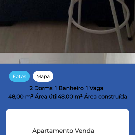
Fotos
Mapa
2 Dorms
1 Banheiro
1 Vaga
48,00 m² Área útil
48,00 m² Área construída
Apartamento Venda