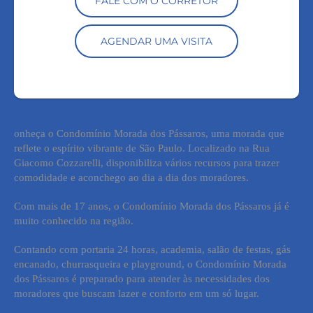
FALE COM O CORRETOR
AGENDAR UMA VISITA
onheça o Condomínio Morada dos Pássaros, uma morada que
reflete o espírito vibrante de
São Paulo
. Localizado na Rua
Giacomo Cozzarelli, disponibiliza vários recursos para trazer
comodidade e aconchego ao dia a dia dos moradores.
Com mais de 17 anos, o Condomínio Morada dos Pássaros já é
muito conhecido na região.
Contando com portaria 24 horas, academia, salão de festas, gás
encanado, churrasqueira e playground, o Condomínio Morada
dos Pássaros é preparado para atender às necessidades dos
moradores que buscam lazer e conforto em um só lugar.