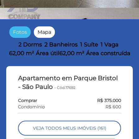
Fotos
Mapa
2 Dorms
2 Banheiros
1 Suíte
1 Vaga
62,00 m² Área útil
62,00 m² Área construída
Apartamento em Parque Bristol
- São Paulo
- Cód.17692
Comprar
R$ 375.000
Condomínio
R$ 600
VEJA TODOS MEUS IMÓVEIS (161)