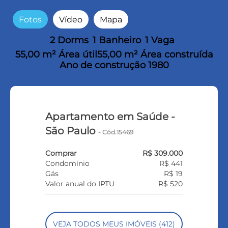
Fotos
Vídeo
Mapa
2 Dorms
1 Banheiro
1 Vaga
55,00 m² Área útil
55,00 m² Área construída
Ano de construção 1980
Apartamento em Saúde -
São Paulo
- Cód.15469
Comprar
R$ 309.000
Condomínio
R$ 441
Gás
R$ 19
Valor anual do IPTU
R$ 520
VEJA TODOS MEUS IMÓVEIS (412)