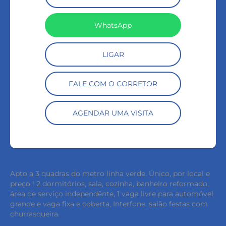
WhatsApp
LIGAR
FALE COM O CORRETOR
AGENDAR UMA VISITA
Apto a 3 quadras do metro linha verde. Único, por local e
preço ! 2 dormitórios, sala, cozinha, banheiro reformado,
área de serviço independênte, 1 vaga livre para automóvel
grande e vaga fixa e coberta, Interfone, salão festas com
churrasqueira.