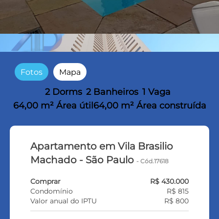
Fotos
Mapa
2 Dorms
2 Banheiros
1 Vaga
64,00 m² Área útil
64,00 m² Área construída
Apartamento em Vila Brasilio
Machado - São Paulo
- Cód.17618
Comprar
R$ 430.000
Condomínio
R$ 815
Valor anual do IPTU
R$ 800