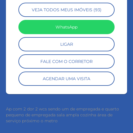
VEJA TODOS MEUS IMÓVEIS (93)
WhatsApp
LIGAR
FALE COM O CORRETOR
AGENDAR UMA VISITA
Ap com 2 dor 2 wcs sendo um de empregada e quarto
pequeno de empregada sala ampla cozinha área de
serviço próximo o metro
keyboard_backspace