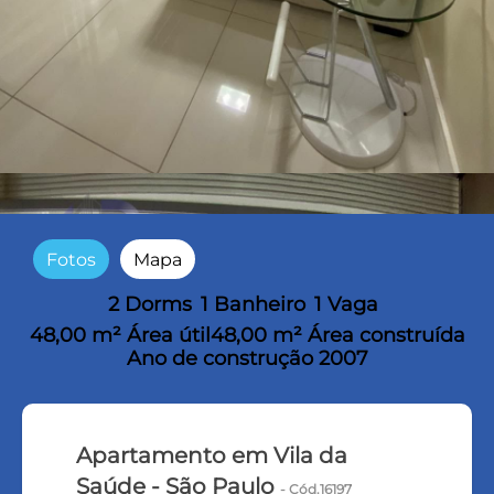
Fotos
Mapa
2 Dorms
1 Banheiro
1 Vaga
48,00 m² Área útil
48,00 m² Área construída
Ano de construção 2007
Apartamento em Vila da
Saúde - São Paulo
- Cód.16197