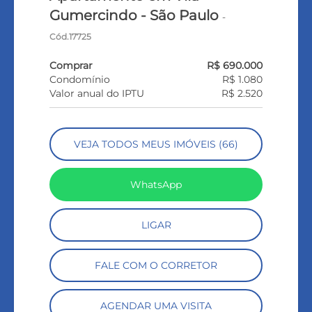
Gumercindo - São Paulo
-
Cód.17725
Comprar
R$ 690.000
Condomínio
R$ 1.080
Valor anual do IPTU
R$ 2.520
VEJA TODOS MEUS IMÓVEIS (66)
WhatsApp
LIGAR
FALE COM O CORRETOR
AGENDAR UMA VISITA