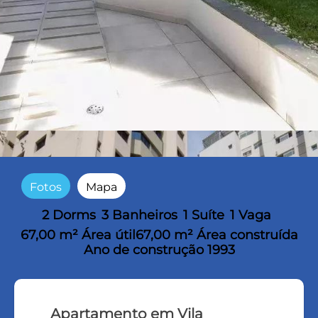
Fotos
Mapa
2 Dorms
3 Banheiros
1 Suíte
1 Vaga
67,00 m² Área útil
67,00 m² Área construída
Ano de construção 1993
Apartamento em Vila