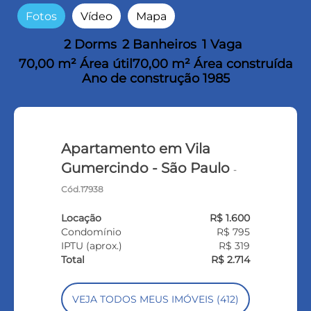
Fotos
Vídeo
Mapa
2 Dorms
2 Banheiros
1 Vaga
70,00 m² Área útil
70,00 m² Área construída
Ano de construção 1985
Apartamento em Vila
Gumercindo - São Paulo
-
Cód.17938
Locação
R$ 1.600
Condomínio
R$ 795
IPTU (aprox.)
R$ 319
Total
R$ 2.714
VEJA TODOS MEUS IMÓVEIS (412)