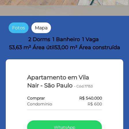
Fotos
Mapa
2 Dorms
1 Banheiro
1 Vaga
53,63 m² Área útil
53,00 m² Área construída
Apartamento em Vila
Nair - São Paulo
- Cód.17153
Comprar
R$ 540.000
Condomínio
R$ 600
WhatsApp