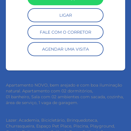
LIGAR
FALE COM O CORRETOR
AGENDAR UMA VISITA
Apartamento NOVO, bem arejado e com boa iluminação
natural. Apartamento com 02 dormitórios,
01 banheiro, Sala com 02 ambientes com sacada, cozinha,
área de serviço, 1 vaga de garagem.
Lazer: Academia, Bicicletário, Brinquedoteca,
Churrasqueira, Espaço Pet Place, Piscina, Playground,