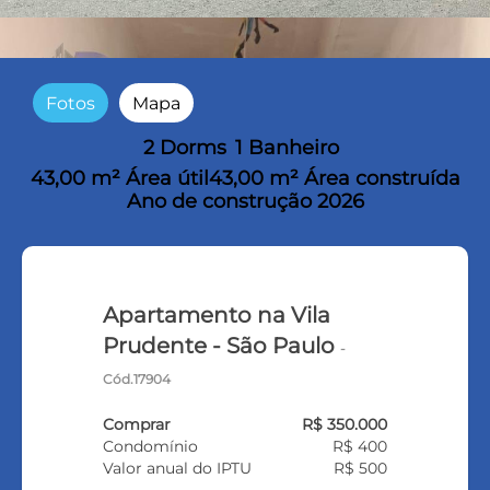
Fotos
Mapa
2 Dorms
1 Banheiro
43,00 m² Área útil
43,00 m² Área construída
Ano de construção 2026
Apartamento na Vila
Prudente - São Paulo
-
Cód.17904
Comprar
R$ 350.000
Condomínio
R$ 400
Valor anual do IPTU
R$ 500