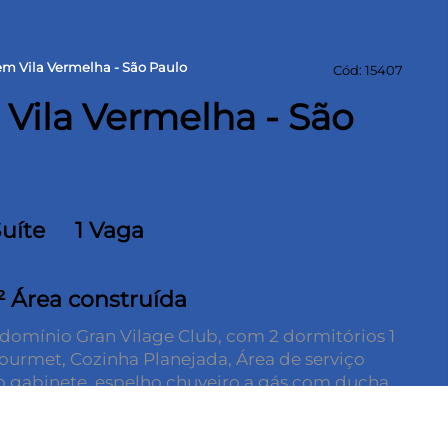
m Vila Vermelha - São Paulo
Cód: 15407
Vila Vermelha - São
Suíte
1 Vaga
 Área construída
omínio Gran Vilage Club, com 2 dormitórios 1
Gourmet, Cozinha Planejada, Área de serviço
o gabinete, espelho chuveiro a gás com ducha
rcelanato, em Condomínio com Portaria 24hs,
 edifício Salão de Festas, Espaço Kids, Salão