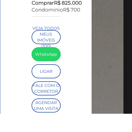
Comprar
R$ 825.000
Condomínio
R$ 700
VEJA TODOS
MEUS
IMÓVEIS
(100)
WhatsApp
LIGAR
FALE COM O
CORRETOR
AGENDAR
UMA VISITA