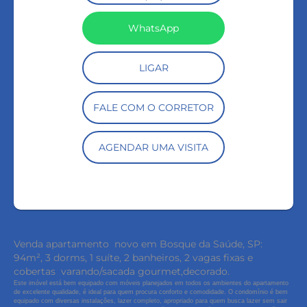
WhatsApp
LIGAR
FALE COM O CORRETOR
AGENDAR UMA VISITA
Venda apartamento novo em Bosque da Saúde, SP:
94m², 3 dorms, 1 suíte, 2 banheiros, 2 vagas fixas e
cobertas varando/sacada gourmet,decorado.
Este imóvel está bem equipado com móveis planejados em todos os ambientes do apartamento
de excelente qualidade, é ideal para quem procura conforto e comodidade. O condomínio é bem
equipado com diversas instalações, lazer completo, apropriado para quem busca lazer sem sair