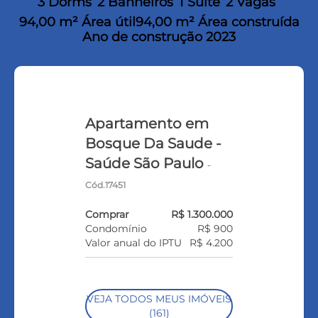
3 Dorms
2 Banheiros
1 Suíte
2 Vagas
94,00 m² Área útil
94,00 m² Área construída
Ano de construção 2023
Apartamento em
Bosque Da Saude -
Saúde São Paulo
-
Cód.17451
Comprar
R$ 1.300.000
Condomínio
R$ 900
Valor anual do IPTU
R$ 4.200
VEJA TODOS MEUS IMÓVEIS
(161)