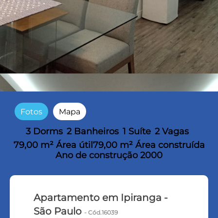
Fotos
Mapa
3 Dorms
2 Banheiros
1 Suíte
2 Vagas
79,00 m² Área útil
79,00 m² Área construída
Ano de construção 2000
Apartamento em Ipiranga -
São Paulo
- Cód.16039