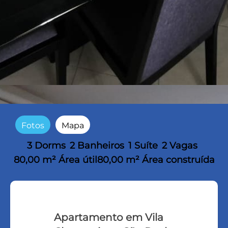
Fotos
Mapa
3 Dorms
2 Banheiros
1 Suíte
2 Vagas
80,00 m² Área útil
80,00 m² Área construída
Apartamento em Vila