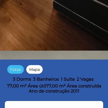
Fotos
Mapa
3 Dorms
3 Banheiros
1 Suíte
2 Vagas
77,00 m² Área útil
77,00 m² Área construída
Ano de construção 2011