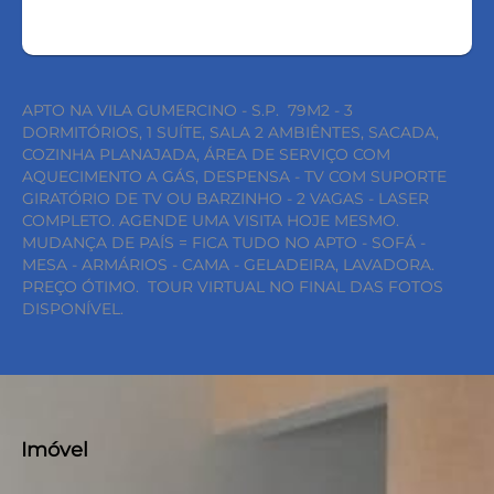
APTO NA VILA GUMERCINO - S.P. 79M2 - 3
DORMITÓRIOS, 1 SUÍTE, SALA 2 AMBIÊNTES, SACADA,
COZINHA PLANAJADA, ÁREA DE SERVIÇO COM
AQUECIMENTO A GÁS, DESPENSA - TV COM SUPORTE
GIRATÓRIO DE TV OU BARZINHO - 2 VAGAS - LASER
COMPLETO. AGENDE UMA VISITA HOJE MESMO.
MUDANÇA DE PAÍS = FICA TUDO NO APTO - SOFÁ -
MESA - ARMÁRIOS - CAMA - GELADEIRA, LAVADORA.
PREÇO ÓTIMO. TOUR VIRTUAL NO FINAL DAS FOTOS
DISPONÍVEL.
Imóvel