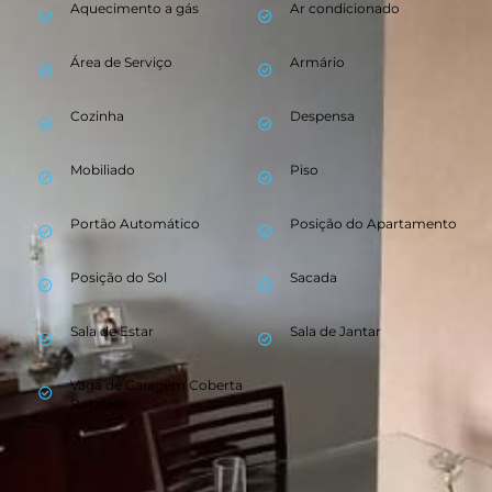
Aquecimento a gás
Ar condicionado
check_circle_outline
check_circle_outline
Área de Serviço
Armário
check_circle_outline
check_circle_outline
Cozinha
Despensa
check_circle_outline
check_circle_outline
Mobiliado
Piso
check_circle_outline
check_circle_outline
Portão Automático
Posição do Apartamento
check_circle_outline
check_circle_outline
Posição do Sol
Sacada
check_circle_outline
check_circle_outline
Sala de Estar
Sala de Jantar
check_circle_outline
check_circle_outline
Vaga de Garagem Coberta
check_circle_outline
Rotativa