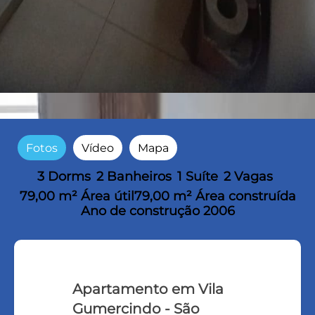
Fotos
Vídeo
Mapa
3 Dorms
2 Banheiros
1 Suíte
2 Vagas
79,00 m² Área útil
79,00 m² Área construída
Ano de construção 2006
Apartamento em Vila
Gumercindo - São