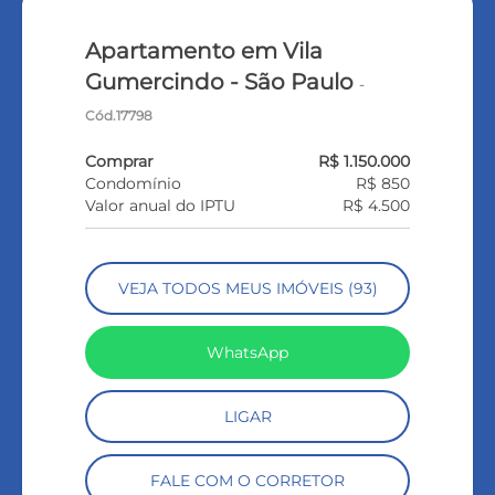
Apartamento em Vila
Gumercindo - São Paulo
-
Cód.17798
Comprar
R$ 1.150.000
Condomínio
R$ 850
Valor anual do IPTU
R$ 4.500
VEJA TODOS MEUS IMÓVEIS (93)
WhatsApp
LIGAR
FALE COM O CORRETOR