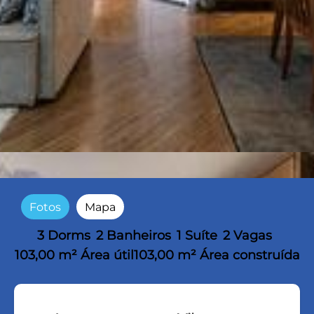
Fotos
Mapa
3 Dorms
2 Banheiros
1 Suíte
2 Vagas
103,00 m² Área útil
103,00 m² Área construída