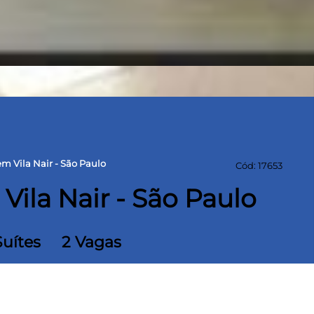
 Vila Nair - São Paulo
Cód: 17653
ila Nair - São Paulo
Suítes
2 Vagas
m² Área construída