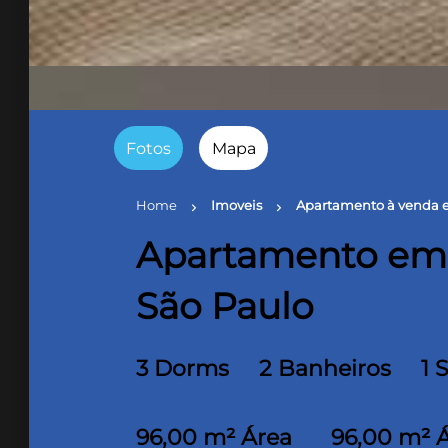
Fotos
Mapa
Home
Imoveis
Apartamento à venda e
chevron_right
chevron_right
Apartamento em V
São Paulo
3 Dorms
2 Banheiros
1 
96,00 m² Área
96,00 m² 