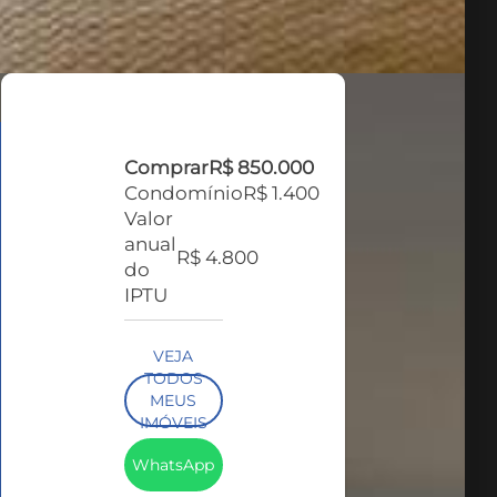
Comprar
R$ 850.000
Condomínio
R$ 1.400
Valor
anual
R$ 4.800
do
IPTU
VEJA
TODOS
MEUS
IMÓVEIS
(412)
WhatsApp