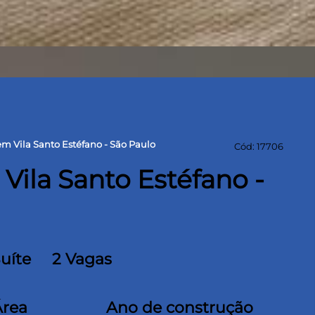
m Vila Santo Estéfano - São Paulo
Cód: 17706
ila Santo Estéfano -
Suíte
2 Vagas
Área
Ano de construção