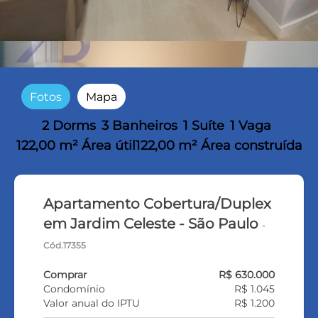
Fotos
Mapa
2 Dorms
3 Banheiros
1 Suíte
1 Vaga
122,00 m² Área útil
122,00 m² Área construída
Apartamento Cobertura/Duplex
em Jardim Celeste - São Paulo
-
Cód.17355
Comprar
R$ 630.000
Condomínio
R$ 1.045
Valor anual do IPTU
R$ 1.200