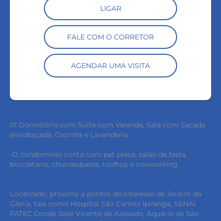
LIGAR
FALE COM O CORRETOR
AGENDAR UMA VISITA
01 Dormitório com Suíte com Varanda, Sala com Sacada
envidraçada, Cozinha e Lavanderia.
-O condomínio conta com pet place, salão de festa,
bicicletario, churrasqueira, rooftop e cooworking.
Localizado, próximo a pontos de interesse de Jardim da
Gloria, tais como Hospital São Camilo Ipiranga, SENAI
FATEC Conde José Vicente de Azevedo, Aquário de São