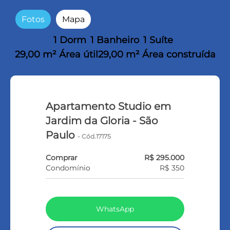
Fotos
Mapa
1 Dorm
1 Banheiro
1 Suíte
29,00 m² Área útil
29,00 m² Área construída
Apartamento Studio em
Jardim da Gloria - São
Paulo
- Cód.17175
Comprar
R$ 295.000
Condomínio
R$ 350
WhatsApp