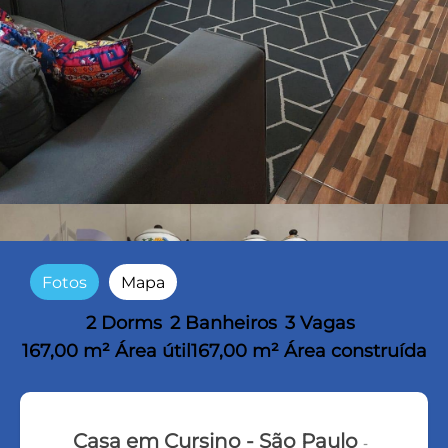
Fotos
Mapa
2 Dorms
2 Banheiros
3 Vagas
167,00 m² Área útil
167,00 m² Área construída
Casa em Cursino - São Paulo
-