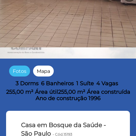
Fotos
Mapa
3 Dorms
6 Banheiros
1 Suíte
4 Vagas
255,00 m² Área útil
255,00 m² Área construída
Ano de construção 1996
Casa em Bosque da Saúde -
São Paulo
- Cód.15193