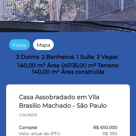
Fotos
Mapa
3 Dorms
2 Banheiros
1 Suíte
3 Vagas
140,00 m² Área útil
135,00 m² Terreno
140,00 m² Área construída
Casa Assobradado em Vila
Brasilio Machado - São Paulo
-
Cód.16253
Comprar
R$ 650.000
Valor anual do IPTU
R$ 390