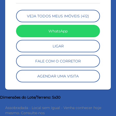
VEJA TODOS MEUS IMÓVEIS (412)
WhatsApp
LIGAR
FALE COM O CORRETOR
AGENDAR UMA VISITA
Dimensões do Lote/Terreno: 5x30
Assobradada - Local sem Igual - Venha conhecer hoje
keyboard_backspace
mesmo. Consulte-nos