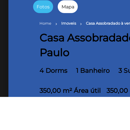
Fotos
Mapa
Home
Imoveis
Casa Assobradado à ve
chevron_right
chevron_right
Casa Assobradad
Paulo
4 Dorms
1 Banheiro
3 S
350,00 m² Área útil
350,00
Linda casa assobradada, com suítes
Saúde. Repleta de armários planejad
benefício. Agende sua visita!!