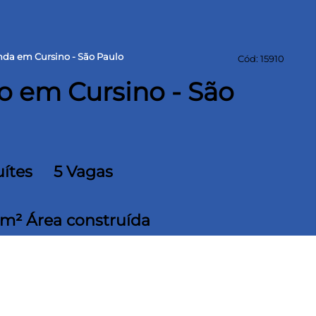
nda em Cursino - São Paulo
Cód: 15910
o em Cursino - São
uítes
5 Vagas
 m² Área construída
, cômodos espaçosos. No miolo do Jardim da
os, com natureza, ensolarada. Excelente custo