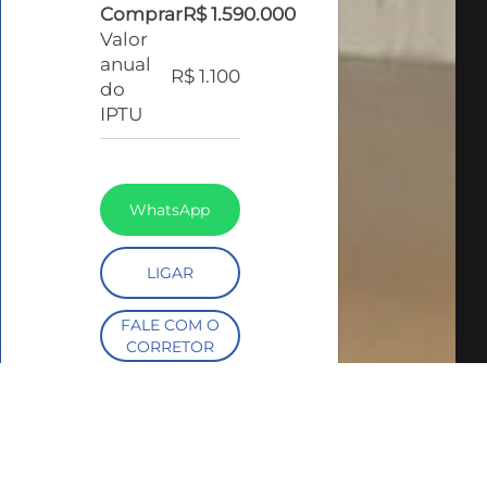
Comprar
R$ 1.590.000
Valor
anual
R$ 1.100
do
IPTU
WhatsApp
LIGAR
FALE COM O
CORRETOR
AGENDAR UMA
VISITA