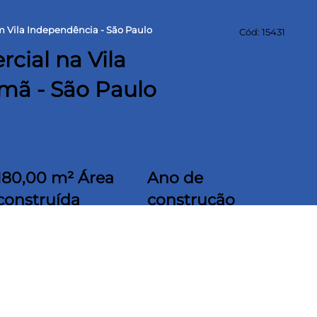
m Vila Independência - São Paulo
Cód: 15431
cial na Vila
mã - São Paulo
180,00 m² Área
Ano de
construída
construção
1958
50m
io, assistência técnica, posto de serviços,
a o inquilino, casa velja nos fundos com 2
da superior. Estuda oferta de reestruturação de
reno.