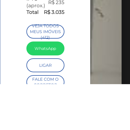
R$ 235
(aprox.)
Total
R$ 3.035
VEJA TODOS
MEUS IMÓVEIS
(412)
WhatsApp
LIGAR
FALE COM O
CORRETOR
AGENDAR UMA
VISITA