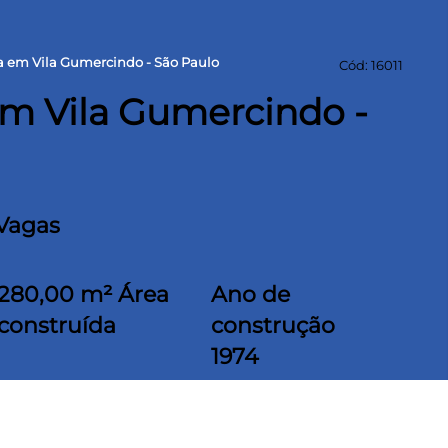
a em Vila Gumercindo - São Paulo
Cód: 16011
m Vila Gumercindo -
 Vagas
280,00 m² Área
Ano de
construída
construção
1974
17fu
pra do ponto Veterinário na Vila Gumercindo