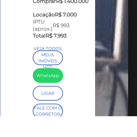
Comprar
R$ 1.400.000
Locação
R$ 7.000
IPTU
R$ 993
(aprox.)
Total
R$ 7.993
VEJA TODOS
MEUS
IMÓVEIS
(412)
WhatsApp
LIGAR
FALE COM O
CORRETOR
AGENDAR
UMA VISITA