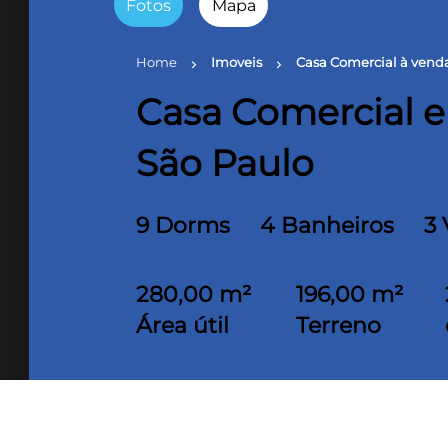
Fotos
Mapa
Home
Imoveis
Casa Comercial à vend
chevron_right
chevron_right
Casa Comercial e
São Paulo
9 Dorms
4 Banheiros
3
280,00 m²
196,00 m²
Área útil
Terreno
Dimensões do Lote/Terreno: 11,30fr;x
Compre ou Alugue com opção de com
S.P.