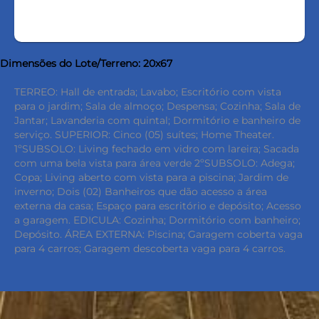
Dimensões do Lote/Terreno: 20x67
TERREO: Hall de entrada; Lavabo; Escritório com vista
para o jardim; Sala de almoço; Despensa; Cozinha; Sala de
Jantar; Lavanderia com quintal; Dormitório e banheiro de
serviço. SUPERIOR: Cinco (05) suítes; Home Theater.
1ºSUBSOLO: Living fechado em vidro com lareira; Sacada
com uma bela vista para área verde 2ºSUBSOLO: Adega;
Copa; Living aberto com vista para a piscina; Jardim de
inverno; Dois (02) Banheiros que dão acesso a área
externa da casa; Espaço para escritório e depósito; Acesso
a garagem. EDICULA: Cozinha; Dormitório com banheiro;
Depósito. ÁREA EXTERNA: Piscina; Garagem coberta vaga
para 4 carros; Garagem descoberta vaga para 4 carros.