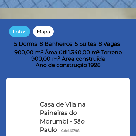
Fotos
Mapa
5 Dorms
8 Banheiros
5 Suítes
8 Vagas
900,00 m² Área útil
1.340,00 m² Terreno
900,00 m² Área construída
Ano de construção 1998
Casa de Vila na
Paineiras do
Morumbi - São
Paulo
- Cód.16798