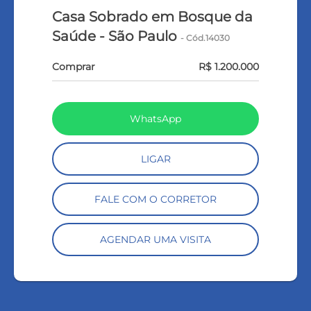
Casa Sobrado em Bosque da
Saúde - São Paulo
- Cód.14030
Comprar
R$ 1.200.000
WhatsApp
LIGAR
FALE COM O CORRETOR
AGENDAR UMA VISITA