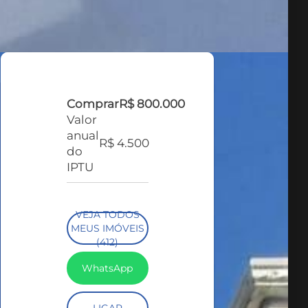
Comprar
R$ 800.000
Valor
anual
R$ 4.500
do
IPTU
VEJA TODOS
MEUS IMÓVEIS
(412)
WhatsApp