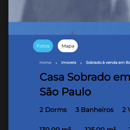
Fotos
Mapa
Home
Imoveis
Sobrado à venda em Bo
chevron_right
chevron_right
Casa Sobrado em
São Paulo
2 Dorms
3 Banheiros
2 
130,00 m²
125,00 m²