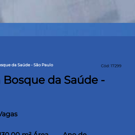
sque da Saúde - São Paulo
Cód: 17299
 Bosque da Saúde -
Vagas
130,00 m² Área
Ano de