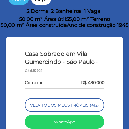
2 Dorms
2 Banheiros
1 Vaga
50,00 m² Área útil
55,00 m² Terreno
50,00 m² Área construída
Ano de construção 1945
Casa Sobrado em Vila
Gumercindo - São Paulo
-
Cód.15492
Comprar
R$ 480.000
VEJA TODOS MEUS IMÓVEIS (412)
WhatsApp