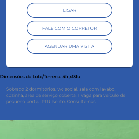
LIGAR
FALE COM O CORRETOR
AGENDAR UMA VISITA
Dimensões do Lote/Terreno: 4fr;x13fu
Sobrado 2 dormitórios, wc social, sala com lavabo,
cozinha, área de serviço coberta. 1 Vaga para veículo de
pequeno porte. IPTU Isento. Consulte-nos