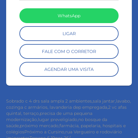
WhatsApp
LIGAR
FALE COM O CORRETOR
AGENDAR UMA VISITA
Sobrado c 4 drs sala ampla 2 ambientes,sala jantar,lavabo,
cozinga c armários, lavanderia dep empregada,2 vc afas
quintal, terraço,precisa de uma pequena
modernização,lugar preveligiado,no bosque da
saúde,próximo mercado,farmácia, papelaria, hospitais e
colégiosPróximo a Cursino,rua Vergueiro e rodoviário