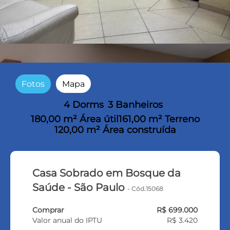
Fotos
Mapa
4 Dorms
3 Banheiros
180,00 m² Área útil
161,00 m² Terreno
120,00 m² Área construída
Casa Sobrado em Bosque da
Saúde - São Paulo
- Cód.15068
Comprar
R$ 699.000
Valor anual do IPTU
R$ 3.420