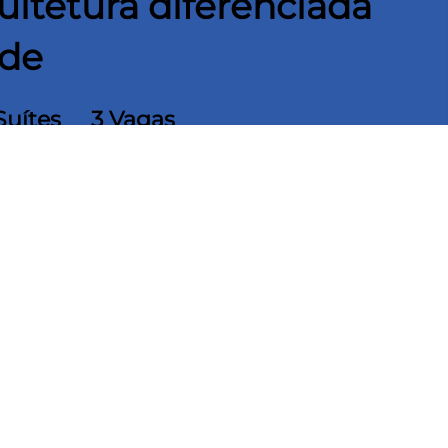
itetura diferenciada
úde
Suítes
3 Vagas
m²
336,00 m² Área
construída
da projetado por um professor da FAUUSP.
e pronto para morar. Na casa contém 3 suítes,
rmários embutidos. Sala de Estar; Sala de
a multiuso; Cozinha com armários planejados;
ncia de empregada com 1 dormitório e 1
ra 3 carros. Ótima entrada da luz natural. Rua
no e noturno.