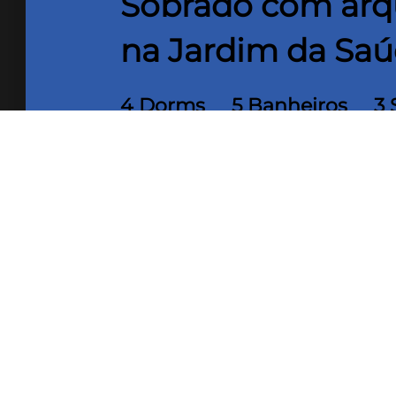
Sobrado com arqu
na Jardim da Sa
4 Dorms
5 Banheiros
3 
336,00 m² Área
368,00 
útil
Terreno
Sobrado com arquitetura diferencia
Localizada no bairro Jardim da Saúd
sendo uma delas máster, todas com a
Jantar; Jardim; Escritório; Sala par
Dispensa; Área de Serviço; Dependê
banheiro; Churrasqueira e garagem pa
silenciosa com guarita e guarda diur