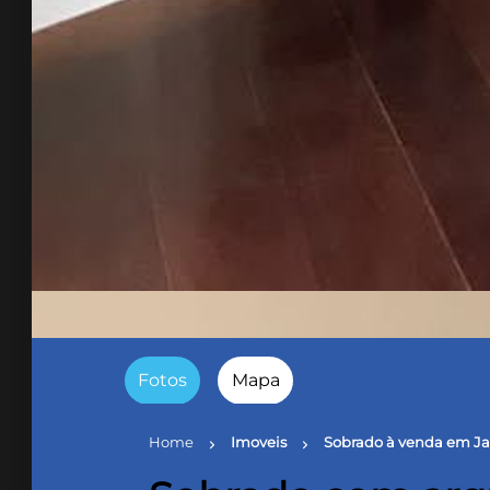
Fotos
Mapa
Home
Imoveis
Sobrado à venda em Ja
chevron_right
chevron_right