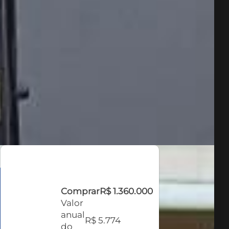
Comprar
R$ 1.360.000
Valor
anual
R$ 5.774
do