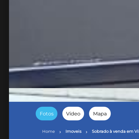
Fotos
Vídeo
Mapa
Home
Imoveis
Sobrado à venda em Vil
chevron_right
chevron_right