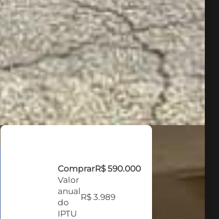
Comprar
R$ 590.000
Valor
anual
R$ 3.989
do
IPTU