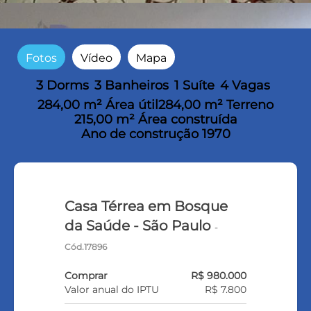
Fotos
Vídeo
Mapa
3 Dorms
3 Banheiros
1 Suíte
4 Vagas
284,00 m² Área útil
284,00 m² Terreno
215,00 m² Área construída
Ano de construção 1970
Casa Térrea em Bosque
da Saúde - São Paulo
-
Cód.17896
Comprar
R$ 980.000
Valor anual do IPTU
R$ 7.800