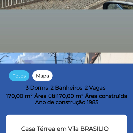
Fotos
Mapa
3 Dorms
2 Banheiros
2 Vagas
170,00 m² Área útil
170,00 m² Área construída
Ano de construção 1985
Casa Térrea em Vila BRASILIO