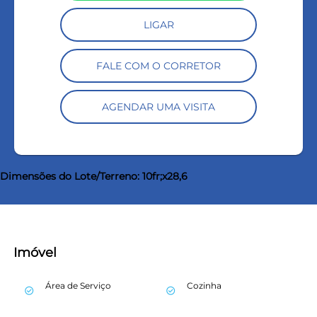
LIGAR
FALE COM O CORRETOR
AGENDAR UMA VISITA
Dimensões do Lote/Terreno: 10fr;x28,6
Imóvel
Área de Serviço
Cozinha
check_circle_outline
check_circle_outline