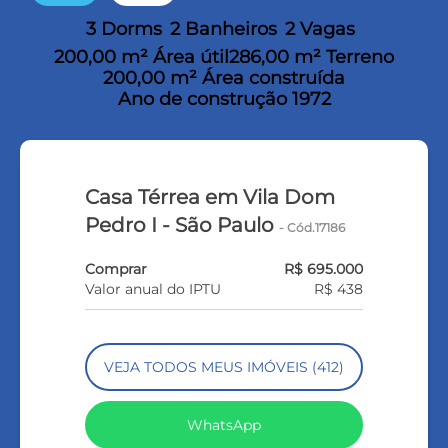
3 Dorms
2 Banheiros
2 Vagas
200,00 m² Área útil
286,00 m² Terreno
200,00 m² Área construída
Ano de construção 1972
Casa Térrea em Vila Dom
Pedro I - São Paulo
- Cód.17186
Comprar
R$ 695.000
Valor anual do IPTU
R$ 438
VEJA TODOS MEUS IMÓVEIS (412)
WhatsApp