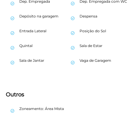
Dep. Empregada
Dep. Empregada com WC
check_circle_outline
check_circle_outline
Depósito na garagem
Despensa
check_circle_outline
check_circle_outline
Entrada Lateral
Posição do Sol
check_circle_outline
check_circle_outline
Quintal
Sala de Estar
check_circle_outline
check_circle_outline
Sala de Jantar
Vaga de Garagem
check_circle_outline
check_circle_outline
keyboard_backspace
Outros
Zoneamento: Área Mista
check_circle_outline